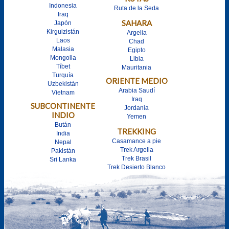
Indonesia
Ruta de la Seda
Iraq
SAHARA
Japón
Kirguizistán
Argelia
Laos
Chad
Malasia
Egipto
Mongolia
Libia
Tíbet
Mauritania
Turquía
ORIENTE MEDIO
Uzbekistán
Arabia Saudí
Vietnam
Iraq
SUBCONTINENTE
Jordania
INDIO
Yemen
Bután
TREKKING
India
Casamance a pie
Nepal
Trek Argelia
Pakistán
Trek Brasil
Sri Lanka
Trek Desierto Blanco