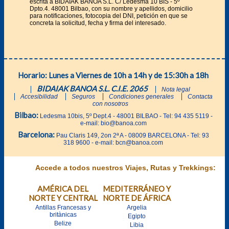
escrita a BIDAIAK BANOA S.L. C/ Ledesma 10 BIS - 5º
Dpto.4. 48001 Bilbao, con su nombre y apellidos, domicilio
para notificaciones, fotocopia del DNI, petición en que se
concreta la solicitud, fecha y firma del interesado.
Horario: Lunes a Viernes de 10h a 14h y de 15:30h a 18h
BIDAIAK BANOA S.L. C.I.E. 2065
Nota legal
Accesibilidad
Seguros
Condiciones generales
Contacta
con nosotros
Bilbao:
Ledesma 10bis, 5º Dept.4 - 48001 BILBAO - Tel: 94 435 5119 -
e-mail: bio@banoa.com
Barcelona:
Pau Claris 149, 2on 2ª A - 08009 BARCELONA - Tel: 93
318 9600 - e-mail: bcn@banoa.com
Accede a todos nuestros Viajes, Rutas y Trekkings:
AMÉRICA DEL
MEDITERRÁNEO Y
NORTE Y CENTRAL
NORTE DE ÁFRICA
Antillas Francesas y
Argelia
britànicas
Egipto
Belize
Libia