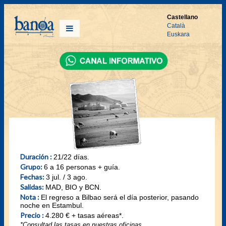
Castellano
Català
Euskara
Duración :
21/22 días.
Grupo:
6 a 16 personas + guía.
Fechas:
3 jul. / 3 ago.
Salidas:
MAD, BIO y BCN.
Nota :
El regreso a Bilbao será el día posterior, pasando
noche en Estambul.
Precio :
4.280 € + tasas aéreas*.
*Consultad las tasas en nuestras oficinas.