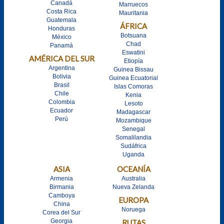
Canadá
Marruecos
Costa Rica
Mauritania
Guatemala
ÁFRICA
Honduras
Botsuana
México
Chad
Panamá
Eswatini
AMÉRICA DEL SUR
Etiopía
Argentina
Guinea Bissau
Bolivia
Guinea Ecuatorial
Brasil
Islas Comoras
Chile
Kenia
Colombia
Lesoto
Ecuador
Madagascar
Perú
Mozambique
Senegal
Somalilandia
Sudáfrica
Uganda
ASIA
OCEANÍA
Armenia
Australia
Birmania
Nueva Zelanda
Camboya
EUROPA
China
Noruega
Corea del Sur
Georgia
RUTAS