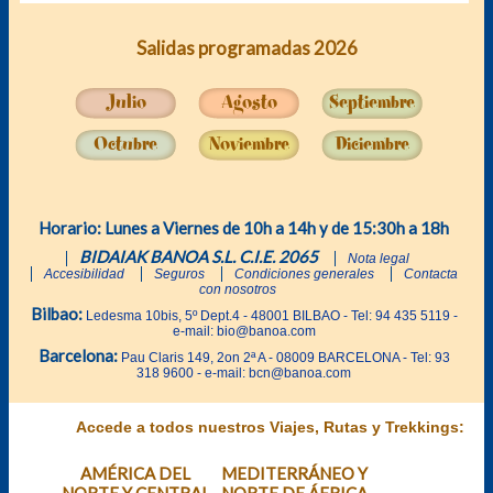
Salidas programadas 2026
Julio
Agosto
Septiembre
Octubre
Noviembre
Diciembre
Horario: Lunes a Viernes de 10h a 14h y de 15:30h a 18h
BIDAIAK BANOA S.L. C.I.E. 2065
Nota legal
Accesibilidad
Seguros
Condiciones generales
Contacta
con nosotros
Bilbao:
Ledesma 10bis, 5º Dept.4 - 48001 BILBAO - Tel: 94 435 5119 -
e-mail: bio@banoa.com
Barcelona:
Pau Claris 149, 2on 2ª A - 08009 BARCELONA - Tel: 93
318 9600 - e-mail: bcn@banoa.com
Accede a todos nuestros Viajes, Rutas y Trekkings:
AMÉRICA DEL
MEDITERRÁNEO Y
NORTE Y CENTRAL
NORTE DE ÁFRICA