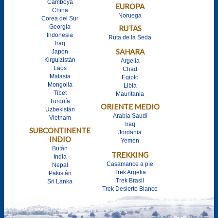
Camboya
EUROPA
China
Noruega
Corea del Sur
Georgia
RUTAS
Indonesia
Ruta de la Seda
Iraq
SAHARA
Japón
Kirguizistán
Argelia
Laos
Chad
Malasia
Egipto
Mongolia
Libia
Tíbet
Mauritania
Turquía
ORIENTE MEDIO
Uzbekistán
Arabia Saudí
Vietnam
Iraq
SUBCONTINENTE
Jordania
INDIO
Yemen
Bután
TREKKING
India
Casamance a pie
Nepal
Trek Argelia
Pakistán
Trek Brasil
Sri Lanka
Trek Desierto Blanco