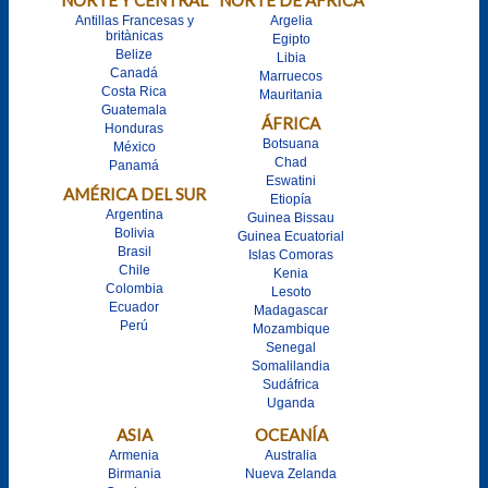
Antillas Francesas y
Argelia
britànicas
Egipto
Belize
Libia
Canadá
Marruecos
Costa Rica
Mauritania
Guatemala
ÁFRICA
Honduras
Botsuana
México
Chad
Panamá
Eswatini
AMÉRICA DEL SUR
Etiopía
Argentina
Guinea Bissau
Bolivia
Guinea Ecuatorial
Brasil
Islas Comoras
Chile
Kenia
Colombia
Lesoto
Ecuador
Madagascar
Perú
Mozambique
Senegal
Somalilandia
Sudáfrica
Uganda
ASIA
OCEANÍA
Armenia
Australia
Birmania
Nueva Zelanda