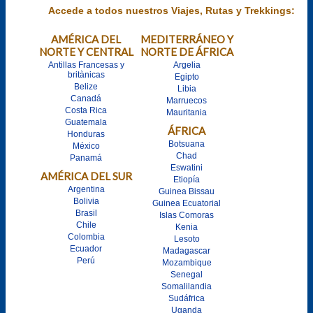
Accede a todos nuestros Viajes, Rutas y Trekkings:
AMÉRICA DEL
MEDITERRÁNEO Y
NORTE Y CENTRAL
NORTE DE ÁFRICA
Antillas Francesas y
Argelia
britànicas
Egipto
Belize
Libia
Canadá
Marruecos
Costa Rica
Mauritania
Guatemala
ÁFRICA
Honduras
Botsuana
México
Chad
Panamá
Eswatini
AMÉRICA DEL SUR
Etiopía
Argentina
Guinea Bissau
Bolivia
Guinea Ecuatorial
Brasil
Islas Comoras
Chile
Kenia
Colombia
Lesoto
Ecuador
Madagascar
Perú
Mozambique
Senegal
Somalilandia
Sudáfrica
Uganda