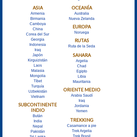
ASIA
OCEANÍA
Armenia
Australia
Birmania
Nueva Zelanda
Camboya
EUROPA
China
Noruega
Corea del Sur
Georgia
RUTAS
Indonesia
Ruta de la Seda
Iraq
SAHARA
Japón
Kirguizistán
Argelia
Laos
Chad
Malasia
Egipto
Mongolia
Libia
Tíbet
Mauritania
Turquía
ORIENTE MEDIO
Uzbekistán
Arabia Saudí
Vietnam
Iraq
SUBCONTINENTE
Jordania
INDIO
Yemen
Bután
TREKKING
India
Casamance a pie
Nepal
Trek Argelia
Pakistán
Trek Brasil
Sri Lanka