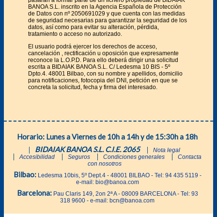
BANOA S.L. inscrito en la Agencia Española de Protección
de Datos con nº 2050691029 y que cuenta con las medidas
de seguridad necesarias para garantizar la seguridad de los
datos, así como para evitar su alteración, pérdida,
tratamiento o acceso no autorizado.
El usuario podrá ejercer los derechos de acceso,
cancelación , rectificación u oposición que expresamente
reconoce la L.O.P.D. Para ello deberá dirigir una solicitud
escrita a BIDAIAK BANOA S.L. C/ Ledesma 10 BIS - 5º
Dpto.4. 48001 Bilbao, con su nombre y apellidos, domicilio
para notificaciones, fotocopia del DNI, petición en que se
concreta la solicitud, fecha y firma del interesado.
Horario: Lunes a Viernes de 10h a 14h y de 15:30h a 18h
BIDAIAK BANOA S.L. C.I.E. 2065
Nota legal
Accesibilidad
Seguros
Condiciones generales
Contacta
con nosotros
Bilbao:
Ledesma 10bis, 5º Dept.4 - 48001 BILBAO - Tel: 94 435 5119 -
e-mail: bio@banoa.com
Barcelona:
Pau Claris 149, 2on 2ª A - 08009 BARCELONA - Tel: 93
318 9600 - e-mail: bcn@banoa.com