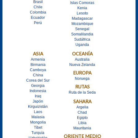
Brasil
Islas Comoras
Chile
Kenia
Colombia
Lesoto
Ecuador
Madagascar
Perú
Mozambique
Senegal
Somalilandia
Sudáfrica
Uganda
ASIA
OCEANÍA
Armenia
Australia
Birmania
Nueva Zelanda
Camboya
EUROPA
China
Noruega
Corea del Sur
Georgia
RUTAS
Indonesia
Ruta de la Seda
Iraq
SAHARA
Japón
Kirguizistán
Argelia
Laos
Chad
Malasia
Egipto
Mongolia
Libia
Tíbet
Mauritania
Turquía
ORIENTE MEDIO
Uzbekistán