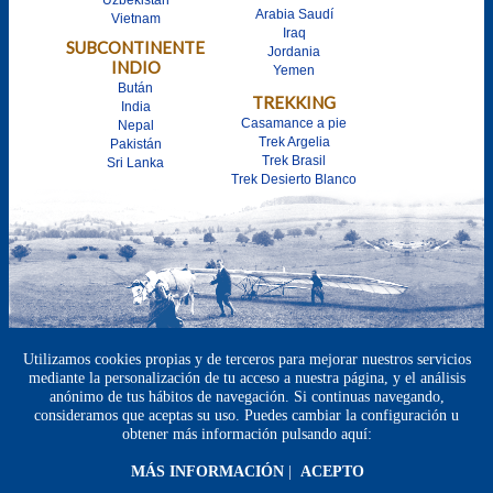
Arabia Saudí
Vietnam
Iraq
SUBCONTINENTE
Jordania
INDIO
Yemen
Bután
TREKKING
India
Casamance a pie
Nepal
Trek Argelia
Pakistán
Trek Brasil
Sri Lanka
Trek Desierto Blanco
Utilizamos cookies propias y de terceros para mejorar nuestros servicios
mediante la personalización de tu acceso a nuestra página, y el análisis
anónimo de tus hábitos de navegación. Si continuas navegando,
consideramos que aceptas su uso. Puedes cambiar la configuración u
obtener más información pulsando aquí:
MÁS INFORMACIÓN
|
ACEPTO