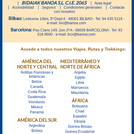
BIDAIAK BANOA S.L. C.I.E. 2065
Nota legal
Accesibilidad
Seguros
Condiciones generales
Contacta
con nosotros
Bilbao:
Ledesma 10bis, 5º Dept.4 - 48001 BILBAO - Tel: 94 435 5119 -
e-mail: bio@banoa.com
Barcelona:
Pau Claris 149, 2on 2ª A - 08009 BARCELONA - Tel: 93
318 9600 - e-mail: bcn@banoa.com
Accede a todos nuestros Viajes, Rutas y Trekkings:
AMÉRICA DEL
MEDITERRÁNEO Y
NORTE Y CENTRAL
NORTE DE ÁFRICA
Antillas Francesas y
Argelia
britànicas
Egipto
Belize
Libia
Canadá
Marruecos
Costa Rica
Mauritania
Guatemala
ÁFRICA
Honduras
Botsuana
México
Chad
Panamá
Eswatini
AMÉRICA DEL SUR
Etiopía
Argentina
Guinea Bissau
Bolivia
Guinea Ecuatorial