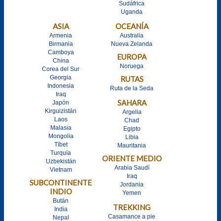
Sudáfrica
Uganda
ASIA
OCEANÍA
Armenia
Australia
Birmania
Nueva Zelanda
Camboya
EUROPA
China
Noruega
Corea del Sur
Georgia
RUTAS
Indonesia
Ruta de la Seda
Iraq
SAHARA
Japón
Kirguizistán
Argelia
Laos
Chad
Malasia
Egipto
Mongolia
Libia
Tíbet
Mauritania
Turquía
ORIENTE MEDIO
Uzbekistán
Arabia Saudí
Vietnam
Iraq
SUBCONTINENTE
Jordania
INDIO
Yemen
Bután
TREKKING
India
Casamance a pie
Nepal