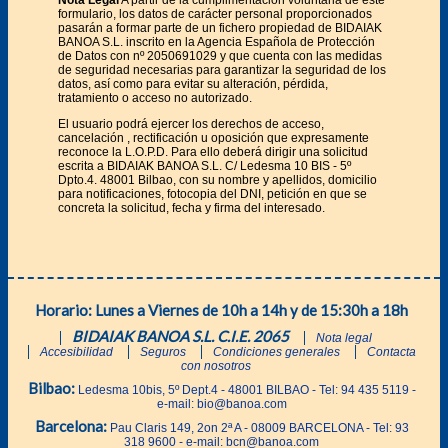
Nota Legal
A partir de la cumplimentación voluntaria de este
formulario, los datos de carácter personal proporcionados
pasarán a formar parte de un fichero propiedad de BIDAIAK
BANOA S.L. inscrito en la Agencia Española de Protección
de Datos con nº 2050691029 y que cuenta con las medidas
de seguridad necesarias para garantizar la seguridad de los
datos, así como para evitar su alteración, pérdida,
tratamiento o acceso no autorizado.
El usuario podrá ejercer los derechos de acceso,
cancelación , rectificación u oposición que expresamente
reconoce la L.O.P.D. Para ello deberá dirigir una solicitud
escrita a BIDAIAK BANOA S.L. C/ Ledesma 10 BIS - 5º
Dpto.4. 48001 Bilbao, con su nombre y apellidos, domicilio
para notificaciones, fotocopia del DNI, petición en que se
concreta la solicitud, fecha y firma del interesado.
Horario: Lunes a Viernes de 10h a 14h y de 15:30h a 18h
BIDAIAK BANOA S.L. C.I.E. 2065
Nota legal
Accesibilidad
Seguros
Condiciones generales
Contacta
con nosotros
Bilbao:
Ledesma 10bis, 5º Dept.4 - 48001 BILBAO - Tel: 94 435 5119 -
e-mail: bio@banoa.com
Barcelona:
Pau Claris 149, 2on 2ª A - 08009 BARCELONA - Tel: 93
318 9600 - e-mail: bcn@banoa.com