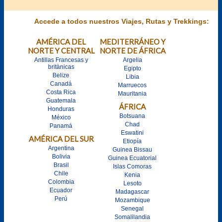
Accede a todos nuestros Viajes, Rutas y Trekkings:
AMÉRICA DEL
MEDITERRÁNEO Y
NORTE Y CENTRAL
NORTE DE ÁFRICA
Antillas Francesas y
Argelia
britànicas
Egipto
Belize
Libia
Canadá
Marruecos
Costa Rica
Mauritania
Guatemala
ÁFRICA
Honduras
Botsuana
México
Chad
Panamá
Eswatini
AMÉRICA DEL SUR
Etiopía
Argentina
Guinea Bissau
Bolivia
Guinea Ecuatorial
Brasil
Islas Comoras
Chile
Kenia
Colombia
Lesoto
Ecuador
Madagascar
Perú
Mozambique
Senegal
Somalilandia