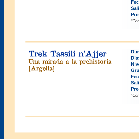
Fec
Sal
Pre
*Con
Trek Tassili n’Ajjer
Dur
Día
Una mirada a la prehistoria
Niv
[Argelia]
Gru
Fec
Sal
Pre
*Con