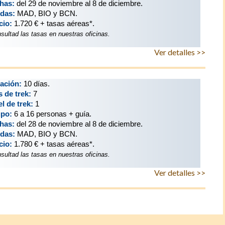
has:
del 29 de noviembre al 8 de diciembre.
idas:
MAD, BIO y BCN.
cio:
1.720 € + tasas aéreas*.
sultad las tasas en nuestras oficinas.
Ver detalles >>
ación:
10 días.
s de trek:
7
el de trek:
1
po:
6 a 16 personas + guía.
has:
del 28 de noviembre al 8 de diciembre.
idas:
MAD, BIO y BCN.
cio:
1.780 € + tasas aéreas*.
sultad las tasas en nuestras oficinas.
Ver detalles >>