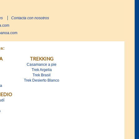
es
Contacta con nosotros
oa.com
@banoa.com
gs:
A
TREKKING
Casamance a pie
Trek Argelia
Trek Brasil
Trek Desierto Blanco
ia
MEDIO
udí
a