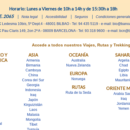
Horario: Lunes a Viernes de 10h a 14h y de 15:30h a 18h
E. 2065
Nota legal
Accesibilidad
Seguros
Condiciones general
:
Ledesma 10bis, 5º Dept.4 - 48001 BILBAO - Tel: 94 435 5119 - e-mail: bio@ban
:
Pau Claris 149, 2on 2ª A - 08009 BARCELONA - Tel: 93 318 9600 - e-mail: bcn
Accede a todos nuestros Viajes, Rutas y Trekkin
O Y
ASIA
OCEANÍA
SAHAR
ICA
Armenia
Australia
Argelia
Birmania
Nueva Zelanda
Chad
Camboya
Egipto
EUROPA
China
Libia
Noruega
Corea del Sur
Mauritan
Georgia
RUTAS
ORIENTE 
Indonesia
Ruta de la Seda
Arabia Sa
Iraq
Iraq
Japón
Jordani
Kirguizistán
Yemen
Laos
Malasia
Mongolia
al
Tíbet
Turquía