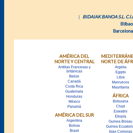
BIDAIAK BANOA S.L. C.I.
Bilbao
Barcelona
AMÉRICA DEL
MEDITERRÁNE
NORTE Y CENTRAL
NORTE DE ÁFR
Antillas Francesas y
Argelia
britànicas
Egipto
Belize
Libia
Canadá
Marruecos
Costa Rica
Mauritania
Guatemala
ÁFRICA
Honduras
Botsuana
México
Chad
Panamá
Eswatini
AMÉRICA DEL SUR
Etiopía
Argentina
Guinea Bissau
Bolivia
Guinea Ecuatori
Brasil
Islas Comoras