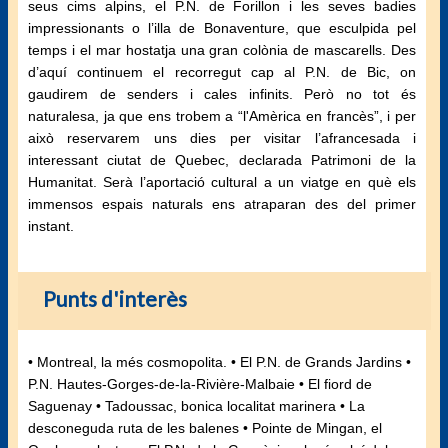
seus cims alpins, el P.N. de Forillon i les seves badies
impressionants o l’illa de Bonaventure, que esculpida pel
temps i el mar hostatja una gran colònia de mascarells. Des
d’aquí continuem el recorregut cap al P.N. de Bic, on
gaudirem de senders i cales infinits. Però no tot és
naturalesa, ja que ens trobem a “l'Amèrica en francès”, i per
això reservarem uns dies per visitar l’afrancesada i
interessant ciutat de Quebec, declarada Patrimoni de la
Humanitat. Serà l’aportació cultural a un viatge en què els
immensos espais naturals ens atraparan des del primer
instant.
Punts d'interès
• Montreal, la més cosmopolita. • El P.N. de Grands Jardins •
P.N. Hautes‐Gorges-de-la-Rivière‐Malbaie • El fiord de
Saguenay • Tadoussac, bonica localitat marinera • La
desconeguda ruta de les balenes • Pointe de Mingan, el