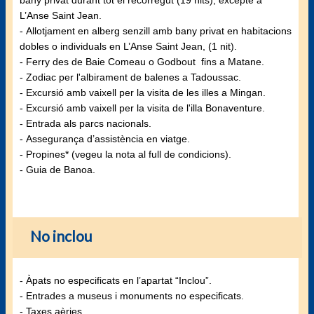
bany privat durant tot el recorregut (19 nits), excepte a
L’Anse Saint Jean.
- Allotjament en alberg senzill amb bany privat en habitacions
dobles o individuals en L’Anse Saint Jean, (1 nit).
- Ferry des de Baie Comeau o Godbout fins a Matane.
- Zodiac per l'albirament de balenes a Tadoussac.
- Excursió amb vaixell per la visita de les illes a Mingan.
- Excursió amb vaixell per la visita de l'illa Bonaventure.
- Entrada als parcs nacionals.
- Assegurança d’assistència en viatge.
- Propines* (vegeu la nota al full de condicions).
- Guia de Banoa.
No inclou
- Àpats no especificats en l’apartat “Inclou”.
- Entrades a museus i monuments no especificats.
- Taxes aèries.