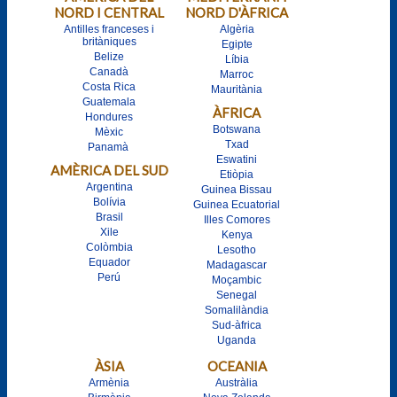
NORD I CENTRAL
NORD D'ÀFRICA
Antilles franceses i
Algèria
britàniques
Egipte
Belize
Líbia
Canadà
Marroc
Costa Rica
Mauritània
Guatemala
ÀFRICA
Hondures
Botswana
Mèxic
Txad
Panamà
Eswatini
AMÈRICA DEL SUD
Etiòpia
Argentina
Guinea Bissau
Bolívia
Guinea Ecuatorial
Brasil
Illes Comores
Xile
Kenya
Colòmbia
Lesotho
Equador
Madagascar
Perú
Moçambic
Senegal
Somalilàndia
Sud-àfrica
Uganda
ÀSIA
OCEANIA
Armènia
Austràlia