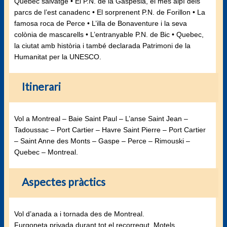
Quebec salvatge • El P.N. de la Gaspèsia, el més alpí dels
parcs de l’est canadenc • El sorprenent P.N. de Forillon • La
famosa roca de Perce • L’illa de Bonaventure i la seva
colònia de mascarells • L’entranyable P.N. de Bic • Quebec,
la ciutat amb història i també declarada Patrimoni de la
Humanitat per la UNESCO.
Itinerari
Vol a Montreal – Baie Saint Paul – L’anse Saint Jean –
Tadoussac – Port Cartier – Havre Saint Pierre – Port Cartier
– Saint Anne des Monts – Gaspe – Perce – Rimouski –
Quebec – Montreal.
Aspectes pràctics
Vol d’anada a i tornada des de Montreal.
Furgoneta privada durant tot el recorregut. Motels