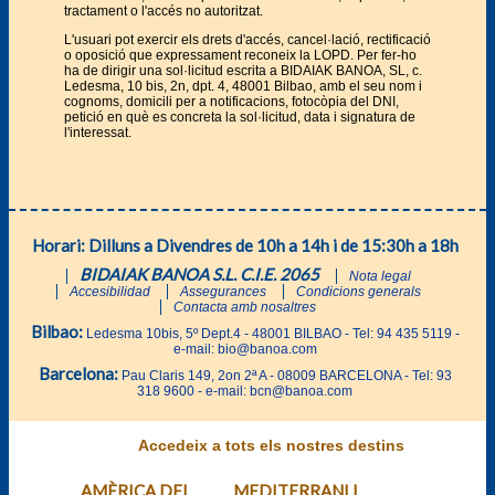
tractament o l'accés no autoritzat.
L'usuari pot exercir els drets d'accés, cancel·lació, rectificació
o oposició que expressament reconeix la LOPD. Per fer-ho
ha de dirigir una sol·licitud escrita a BIDAIAK BANOA, SL, c.
Ledesma, 10 bis, 2n, dpt. 4, 48001 Bilbao, amb el seu nom i
cognoms, domicili per a notificacions, fotocòpia del DNI,
petició en què es concreta la sol·licitud, data i signatura de
l'interessat.
Horari: Dilluns a Divendres de 10h a 14h i de 15:30h a 18h
BIDAIAK BANOA S.L. C.I.E. 2065
Nota legal
Accesibilidad
Assegurances
Condicions generals
Contacta amb nosaltres
Bilbao:
Ledesma 10bis, 5º Dept.4 - 48001 BILBAO - Tel: 94 435 5119 -
e-mail: bio@banoa.com
Barcelona:
Pau Claris 149, 2on 2ª A - 08009 BARCELONA - Tel: 93
318 9600 - e-mail: bcn@banoa.com
Accedeix a tots els nostres destins
AMÈRICA DEL
MEDITERRANI I