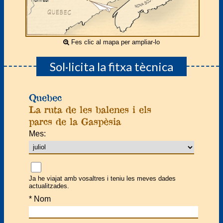
Fes clic al mapa per ampliar-lo
Sol·licita la fitxa tècnica
Quebec
La ruta de les balenes i els
parcs de la Gaspèsia
Mes:
Ja he viajat amb vosaltres i teniu les meves dades
actualitzades.
*
Nom