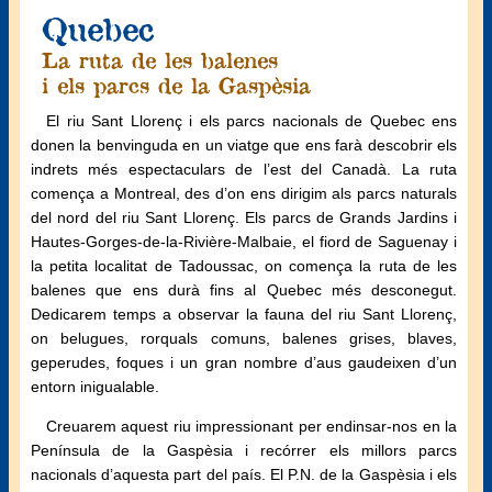
Quebec
La ruta de les balenes
i els parcs de la Gaspèsia
El riu Sant Llorenç i els parcs nacionals de Quebec ens
donen la benvinguda en un viatge que ens farà descobrir els
indrets més espectaculars de l’est del Canadà. La ruta
comença a Montreal, des d’on ens dirigim als parcs naturals
del nord del riu Sant Llorenç. Els parcs de Grands Jardins i
Hautes-Gorges-de-la-Rivière-Malbaie, el fiord de Saguenay i
la petita localitat de Tadoussac, on comença la ruta de les
balenes que ens durà fins al Quebec més desconegut.
Dedicarem temps a observar la fauna del riu Sant Llorenç,
on belugues, rorquals comuns, balenes grises, blaves,
geperudes, foques i un gran nombre d’aus gaudeixen d’un
entorn inigualable.
Creuarem aquest riu impressionant per endinsar-nos en la
Península de la Gaspèsia i recórrer els millors parcs
nacionals d’aquesta part del país. El P.N. de la Gaspèsia i els