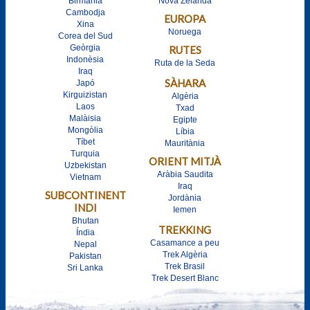
Birmània
Nova Zelanda
Cambodja
EUROPA
Xina
Noruega
Corea del Sud
Geòrgia
RUTES
Indonèsia
Ruta de la Seda
Iraq
SÀHARA
Japó
Kirguizistan
Algèria
Laos
Txad
Malàisia
Egipte
Mongòlia
Líbia
Tíbet
Mauritània
Turquia
ORIENT MITJÀ
Uzbekistan
Aràbia Saudita
Vietnam
Iraq
SUBCONTINENT
Jordània
INDI
Iemen
Bhutan
TREKKING
Índia
Casamance a peu
Nepal
Trek Algèria
Pakistan
Trek Brasil
Sri Lanka
Trek Desert Blanc