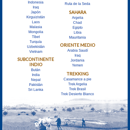
Indonesia
Ruta de la Seda
Iraq
SAHARA
Japón
Kirguizistán
Argelia
Laos
Chad
Malasia
Egipto
Mongolia
Libia
Tíbet
Mauritania
Turquía
ORIENTE MEDIO
Uzbekistán
Arabia Saudí
Vietnam
Iraq
SUBCONTINENTE
Jordania
INDIO
Yemen
Bután
TREKKING
India
Casamance a pie
Nepal
Trek Argelia
Pakistán
Trek Brasil
Sri Lanka
Trek Desierto Blanco