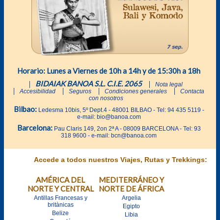
Horario: Lunes a Viernes de 10h a 14h y de 15:30h a 18h
BIDAIAK BANOA S.L. C.I.E. 2065
Nota legal
Accesibilidad
Seguros
Condiciones generales
Contacta
con nosotros
Bilbao:
Ledesma 10bis, 5º Dept.4 - 48001 BILBAO - Tel: 94 435 5119 -
e-mail: bio@banoa.com
Barcelona:
Pau Claris 149, 2on 2ª A - 08009 BARCELONA - Tel: 93
318 9600 - e-mail: bcn@banoa.com
Accede a todos nuestros Viajes, Rutas y Trekkings:
AMÉRICA DEL
MEDITERRÁNEO Y
NORTE Y CENTRAL
NORTE DE ÁFRICA
Antillas Francesas y
Argelia
britànicas
Egipto
Belize
Libia