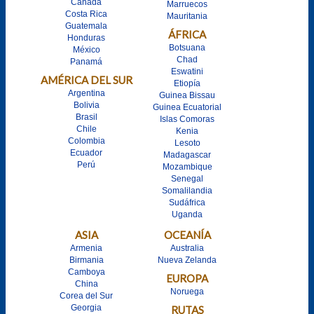
Canadá
Marruecos
Costa Rica
Mauritania
Guatemala
ÁFRICA
Honduras
Botsuana
México
Chad
Panamá
Eswatini
AMÉRICA DEL SUR
Etiopía
Argentina
Guinea Bissau
Bolivia
Guinea Ecuatorial
Brasil
Islas Comoras
Chile
Kenia
Colombia
Lesoto
Ecuador
Madagascar
Perú
Mozambique
Senegal
Somalilandia
Sudáfrica
Uganda
ASIA
OCEANÍA
Armenia
Australia
Birmania
Nueva Zelanda
Camboya
EUROPA
China
Noruega
Corea del Sur
Georgia
RUTAS